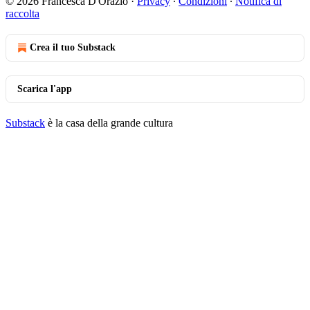
© 2026 Francesca D'Orazio
·
Privacy
∙
Condizioni
∙
Notifica di
raccolta
Crea il tuo Substack
Scarica l'app
Substack
è la casa della grande cultura