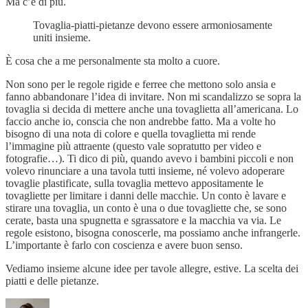
Ma c’è di più.
Tovaglia-piatti-pietanze devono essere armoniosamente
uniti insieme.
È cosa che a me personalmente sta molto a cuore.
Non sono per le regole rigide e ferree che mettono solo ansia e
fanno abbandonare l’idea di invitare. Non mi scandalizzo se sopra la
tovaglia si decida di mettere anche una tovaglietta all’americana. Lo
faccio anche io, conscia che non andrebbe fatto. Ma a volte ho
bisogno di una nota di colore e quella tovaglietta mi rende
l’immagine più attraente (questo vale sopratutto per video e
fotografie…). Ti dico di più, quando avevo i bambini piccoli e non
volevo rinunciare a una tavola tutti insieme, né volevo adoperare
tovaglie plastificate, sulla tovaglia mettevo appositamente le
tovagliette per limitare i danni delle macchie. Un conto è lavare e
stirare una tovaglia, un conto è una o due tovagliette che, se sono
cerate, basta una spugnetta e sgrassatore e la macchia va via. Le
regole esistono, bisogna conoscerle, ma possiamo anche infrangerle.
L’importante è farlo con coscienza e avere buon senso.
Vediamo insieme alcune idee per tavole allegre, estive. La scelta dei
piatti e delle pietanze.