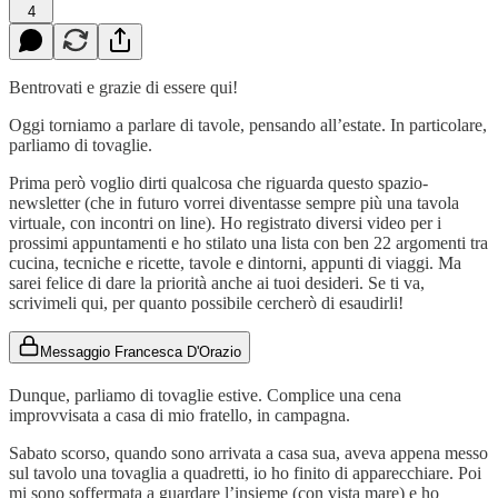
4
Bentrovati e grazie di essere qui!
Oggi torniamo a parlare di tavole, pensando all’estate. In particolare,
parliamo di tovaglie.
Prima però voglio dirti qualcosa che riguarda questo spazio-
newsletter (che in futuro vorrei diventasse sempre più una tavola
virtuale, con incontri on line). Ho registrato diversi video per i
prossimi appuntamenti e ho stilato una lista con ben 22 argomenti tra
cucina, tecniche e ricette, tavole e dintorni, appunti di viaggi. Ma
sarei felice di dare la priorità anche ai tuoi desideri. Se ti va,
scrivimeli qui, per quanto possibile cercherò di esaudirli!
Messaggio Francesca D'Orazio
Dunque, parliamo di tovaglie estive. Complice una cena
improvvisata a casa di mio fratello, in campagna.
Sabato scorso, quando sono arrivata a casa sua, aveva appena messo
sul tavolo una tovaglia a quadretti, io ho finito di apparecchiare. Poi
mi sono soffermata a guardare l’insieme (con vista mare) e ho