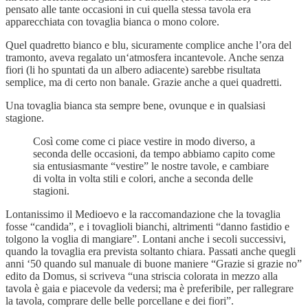
pensato alle tante occasioni in cui quella stessa tavola era
apparecchiata con tovaglia bianca o mono colore.
Quel quadretto bianco e blu, sicuramente complice anche l’ora del
tramonto, aveva regalato un‘atmosfera incantevole. Anche senza
fiori (li ho spuntati da un albero adiacente) sarebbe risultata
semplice, ma di certo non banale. Grazie anche a quei quadretti.
Una tovaglia bianca sta sempre bene, ovunque e in qualsiasi
stagione.
Così come come ci piace vestire in modo diverso, a
seconda delle occasioni, da tempo abbiamo capito come
sia entusiasmante “vestire” le nostre tavole, e cambiare
di volta in volta stili e colori, anche a seconda delle
stagioni.
Lontanissimo il Medioevo e la raccomandazione che la tovaglia
fosse “candida”, e i tovaglioli bianchi, altrimenti “danno fastidio e
tolgono la voglia di mangiare”. Lontani anche i secoli successivi,
quando la tovaglia era prevista soltanto chiara. Passati anche quegli
anni ‘50 quando sul manuale di buone maniere “Grazie si grazie no”
edito da Domus, si scriveva “una striscia colorata in mezzo alla
tavola è gaia e piacevole da vedersi; ma è preferibile, per rallegrare
la tavola, comprare delle belle porcellane e dei fiori”.