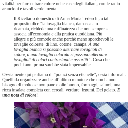
vitalità per fare entrare colore nelle case degli italiani, con le radio
arancioni e tavoli verde menta.
Il Ricettario domestico di Anna Maria Tedeschi, a tal
proposito dice “la tovaglia bianca, damascata o
ricamata, richiede una raffinatezza che non sempre si
associa all'economia e alla pratica quotidiana. Più
allegre e più comode anche perchè meno sporchevoli le
tovaglie colorate, di lino, cotone, canapa.
A una
tovaglia bianca si possono alternare tovaglioli di
colore, a una tovaglia colorata si possono alternare
tovaglioli di colori contrastanti e assortiti”
. Cosa che
pochi anni prima sarebbe stata impensabile.
Ovviamente qui parliamo di “pranzi senza etichette”, ossia informali.
Quelli da organizzare anche all’ultimo minuto e che non hanno
bisogno di molto se non pane e olio buono, formaggi, salumi, una
ricca insalata completa con cereali, verdure, legumi. Del gelato.
E
una nota di colore
!